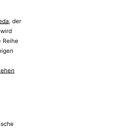
eda
, der
 wird
e Reihe
nigen
iehen
ische