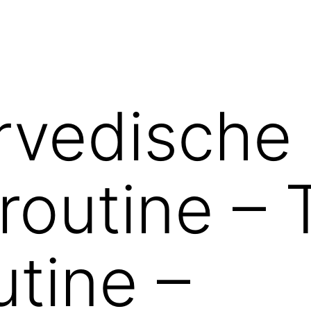
rvedische
outine – 
utine –