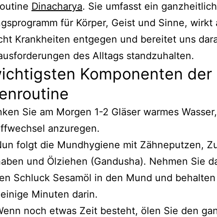
outine
Dinacharya
. Sie umfasst ein ganzheitlic
gsprogramm für Körper, Geist und Sinne, wirkt 
cht Krankheiten entgegen und bereitet uns dara
usforderungen des Alltags standzuhalten.
wichtigsten Komponenten der
enroutine
nken Sie am Morgen 1-2 Gläser warmes Wasser
ffwechsel anzuregen.
un folgt die Mundhygiene mit Zähneputzen, Z
haben und Ölziehen (Gandusha). Nehmen Sie d
en Schluck Sesamöl in den Mund und behalten 
 einige Minuten darin.
enn noch etwas Zeit besteht, ölen Sie den ga