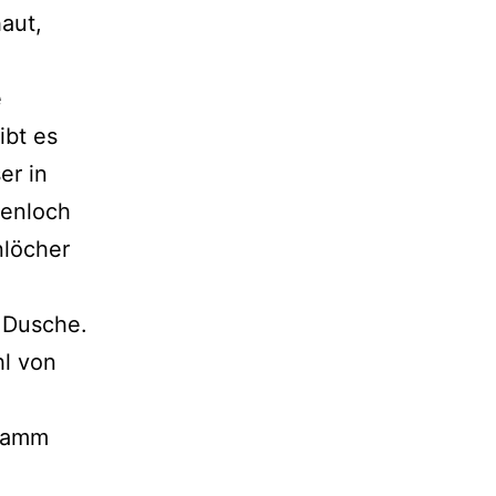
aut,
e
ibt es
er in
senloch
nlöcher
 Dusche.
hl von
ramm