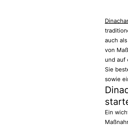
Dinacha
traditio
auch als
von Maß
und auf 
Sie bes
sowie e
Dinac
start
Ein wich
Maßna