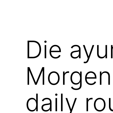
Die ayu
Morgenr
daily ro