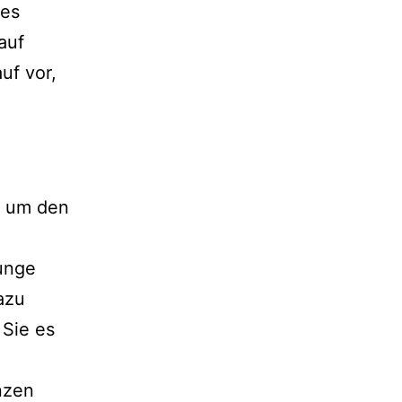
hes
auf
uf vor,
, um den
unge
azu
Sie es
nzen