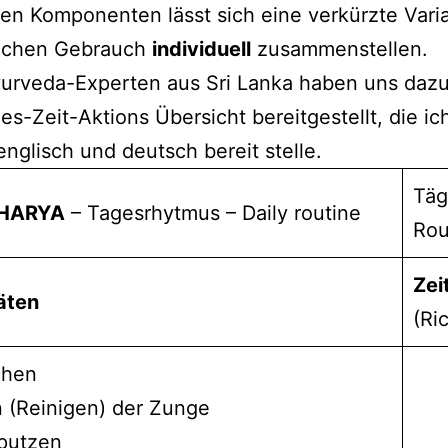
en Komponenten lässt sich eine verkürzte Varia
lichen Gebrauch
individuell
zusammenstellen.
yurveda-Experten aus Sri Lanka haben uns dazu
ges-Zeit-Aktions Übersicht bereitgestellt, die ich
englisch und deutsch bereit stelle.
Täg
HARYA
– Tagesrhytmus – Daily routine
Rou
Zei
äten
(Ri
chen
 (Reinigen) der Zunge
putzen