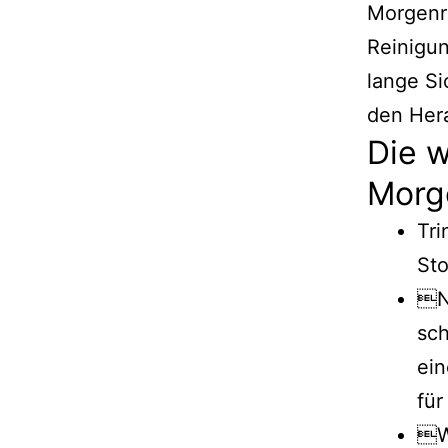
Morgenr
Reinigun
lange Si
den Hera
Die 
Morg
Tri
Sto
N
sc
ein
für
W