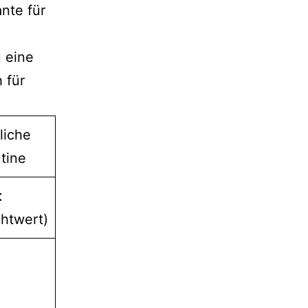
nte für
 eine
 für
liche
tine
t
chtwert)