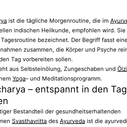
rya
ist die tägliche Morgenroutine, die im
Ayurv
nellen indischen Heilkunde, empfohlen wird. Sie
 Tagesroutine bezeichnet. Der Begriff fasst ein
nahmen zusammen, die Körper und Psyche rei
den Tag vorbereiten sollen.
teht aus Selbsteinölung, Zungeschaben und
Ölz
inem
Yoga
– und Meditationsprogramm.
harya – entspannt in den Tag
en
tiger Bestandteil der gesundheitserhaltenden
hmen
Svasthavritta
des
Ayurveda
ist die ayurved