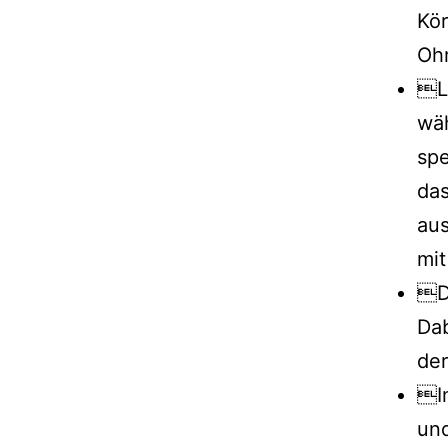
Kör
Oh
La
wä
spe
das
aus
mi
De
Dab
der
I
und