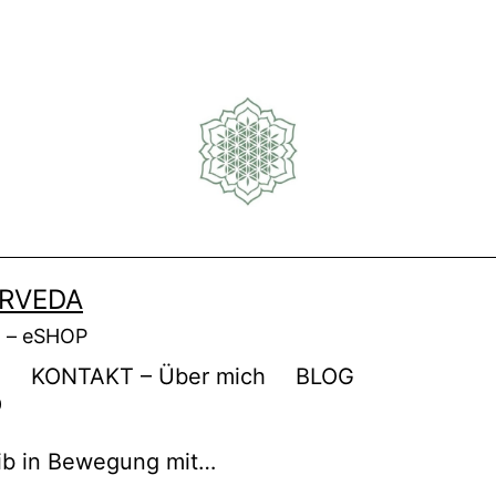
URVEDA
t – eSHOP
KONTAKT – Über mich
BLOG
0
eib in Bewegung mit…