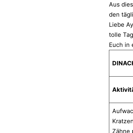
Aus dies
den täg
Liebe A
tolle Ta
Euch in 
DINAC
Aktivit
Aufwa
Kratzen
Zähne 