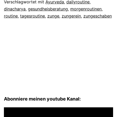
Verschlagwortet mit
Ayurveda
,
dailyroutine
,
dinacharya
,
gesundheisberatung
,
morgenroutinen
,
routine
,
tagesroutine
,
zunge
,
zungerein
,
zungeschaben
Abonniere meinen youtube Kanal:
Video-